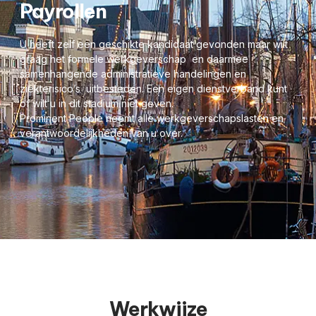
Payrollen
U heeft zelf een geschikte kandidaat gevonden maar wilt
graag het formele werkgeverschap en daarmee
samenhangende administratieve handelingen en
ziekterisico’s uitbesteden. Een eigen dienstverband kunt
of wilt u in dit stadium niet geven.
Prominent People neemt alle werkgeverschapslasten en
verantwoordelijkheden van u over.
Werkwijze