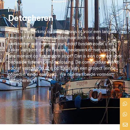
Detacheren
Zoekt u versterking op projectbasis of voor een langere
periode? Wilt u flexibel blijven maar toch ook de
werknemer wat meer aan uw bedrijf binden zodat u er
zeker van bent dat de nieuwe medewerker niet van het
ene moment op het andere stopt? Dan is een contract voor
bepaalde tijd een prima oplossing. De contractduur wordt
vooraf vastgelegd of is op basis van een project (einde
project is einde contract). We noemen beide vormen
detacheren.