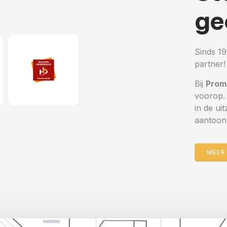
ge
Sinds 19
partner
Bij
Prom
voorop.
in de ui
aantoonb
MEER