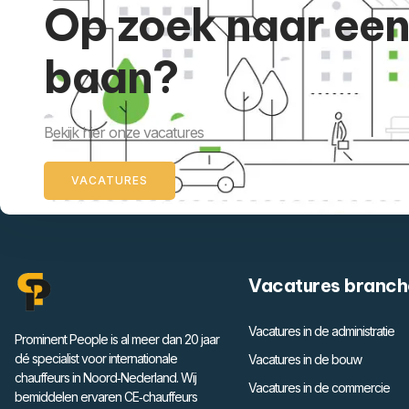
Op zoek naar ee
baan?
Bekijk hier onze vacatures
VACATURES
Vacatures branch
Vacatures in de administratie
Prominent People is al meer dan 20 jaar
dé specialist voor internationale
Vacatures in de bouw
chauffeurs in Noord‑Nederland. Wij
Vacatures in de commercie
bemiddelen ervaren CE‑chauffeurs