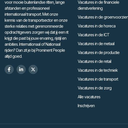
voor mooie buitenlandse ritten, lange
Vacatures in de financiele
afstanden en professioneel
dienstverlening
internationaal transport. Met onze
Vacatures in de groenvoorzien
kennis van de transportsector en onze
Vacatures in de horeca
sterke relaties met gerenommeerde
opdrachtgevers zorgen wij dat jij een rit
Vacatures in de ICT
krijgt die past bij jouw ervaring, rijstijl en
Vacatures in de metaal
ambities. Internationaal of Nationaal
rijden? Dan zit je bij Prominent People
Vacatures in de productie
altijd goed.
Vacatures in de retail
Vacatures in de techniek
Vacatures in de transport
Vacatures in de zorg
Alle vacatures
Inschrijven