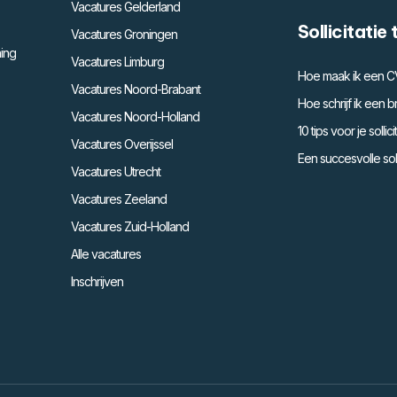
Vacatures Gelderland
Sollicitatie 
Vacatures Groningen
ing
Vacatures Limburg
Hoe maak ik een C
Vacatures Noord-Brabant
Hoe schrijf ik een br
Vacatures Noord-Holland
10 tips voor je solli
Vacatures Overijssel
Een succesvolle solli
Vacatures Utrecht
Vacatures Zeeland
Vacatures Zuid-Holland
Alle vacatures
Inschrijven