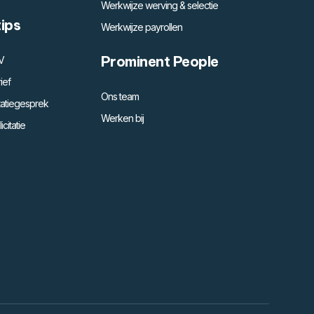
Werkwijze werving & selectie
tips
Werkwijze payrollen
Prominent People
V
ief
Ons team
citatiegesprek
Werken bij
citatie