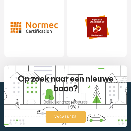
Op zoek naar een nieuwe
baan?
Bekijk hier onze vacatures
VACATURES