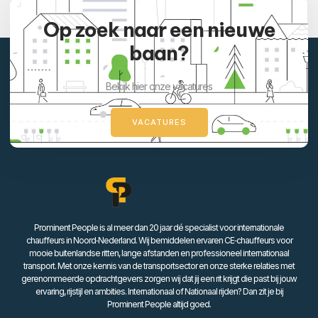
Op zoek naar een nieuwe
baan?
Bekijk hier onze vacatures
VACATURES
Prominent People is al meer dan 20 jaar dé specialist voor internationale
chauffeurs in Noord‑Nederland. Wij bemiddelen ervaren CE‑chauffeurs voor
mooie buitenlandse ritten, lange afstanden en professioneel internationaal
transport. Met onze kennis van de transportsector en onze sterke relaties met
gerenommeerde opdrachtgevers zorgen wij dat jij een rit krijgt die past bij jouw
ervaring, rijstijl en ambities. Internationaal of Nationaal rijden? Dan zit je bij
Prominent People altijd goed.