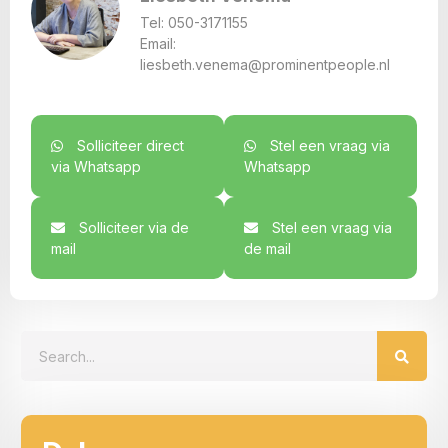
Tel:
050-3171155
Email:
liesbeth.venema@prominentpeople.nl
Solliciteer direct
Stel een vraag via
via Whatsapp
Whatsapp
Solliciteer via de
Stel een vraag via
mail
de mail