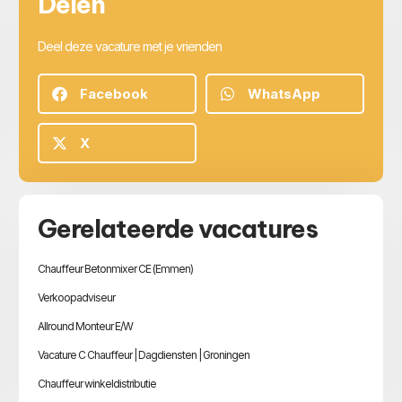
Delen
Deel deze vacature met je vrienden
Facebook
WhatsApp
X
Gerelateerde vacatures
Chauffeur Betonmixer CE (Emmen)
Verkoopadviseur
Allround Monteur E/W
Vacature C Chauffeur | Dagdiensten | Groningen
Chauffeur winkeldistributie