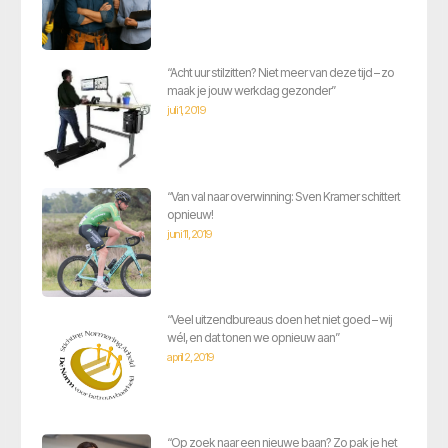
“Acht uur stilzitten? Niet meer van deze tijd – zo
maak je jouw werkdag gezonder”
juli 1, 2019
“Van val naar overwinning: Sven Kramer schittert
opnieuw!
juni 11, 2019
“Veel uitzendbureaus doen het niet goed – wij
wél, en dat tonen we opnieuw aan”
april 2, 2019
“Op zoek naar een nieuwe baan? Zo pak je het