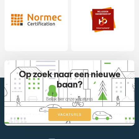
Op zoek naar een nieuwe
baan?
Bekijk hier onze vacatures
VACATURES