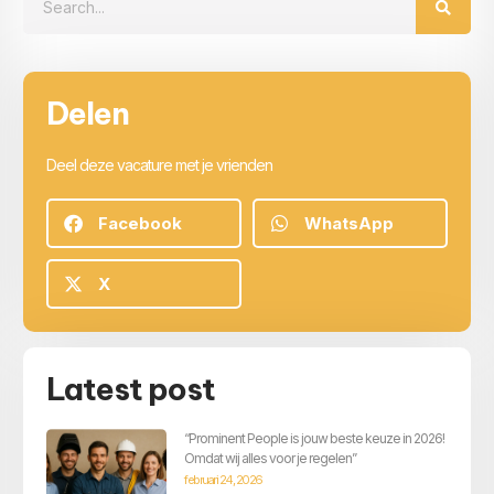
Delen
Deel deze vacature met je vrienden
Facebook
WhatsApp
X
Latest post
“Prominent People is jouw beste keuze in 2026!
Omdat wij alles voor je regelen”
februari 24, 2026